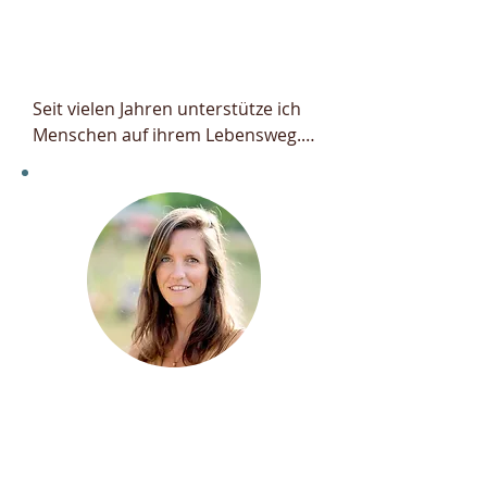
Kommunikation
www.peter-ryser.de
Seit vielen Jahren unterstütze ich 
Menschen auf ihrem Lebensweg.

"Heilung geschieht durch tiefes 
Erkennen und liebevolles 
Annehmen dessen was ist. Das ist 
die Grundlage für Transformation 
und Wachstum."
Julia AliaRhe
Mentorin .
Prozessbegleitung .
Raumhalterin