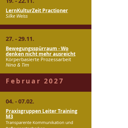
19. - 22.11.
LernKulturZeit Practioner
Silke Weiss
27. - 29.11.
Bewegungsspürraum - Wo
denken nicht mehr ausreicht
Körperbasierte Prozessarbeit
Nina & Tim
Februar 2027
04. - 07.02.
Praxisgruppen Leiter Training
M3
Transparente Kommunikation und